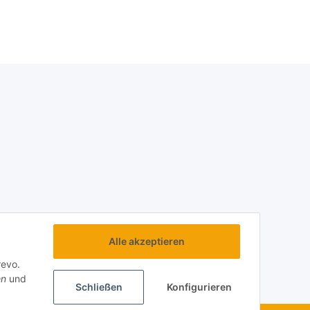
Alle akzeptieren
revo.
en
und
Schließen
Konfigurieren